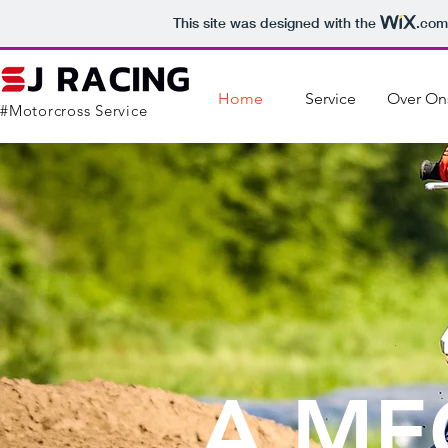
This site was designed with the
.com
Home
Service
Over On
#Motorcross Service
A ME