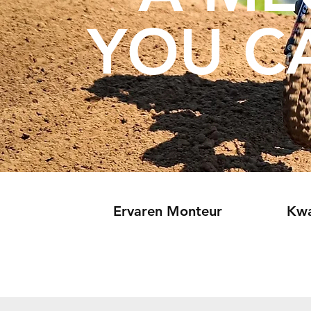
YOU C
Ervaren Monteur
Kwa