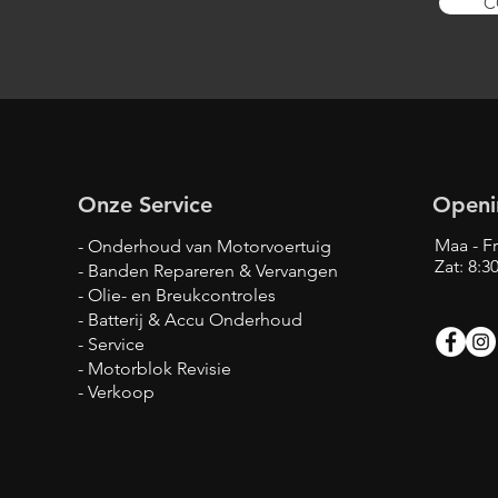
C
Onze Service
Openi
Maa - Fr
- Onderhoud van Motorvoertuig
Zat: 8:
- Banden Repareren & Vervangen
- Olie- en Breukcontroles
- Batterij & Accu Onderhoud
- Service
- Motorblok Revisie
- Verkoop